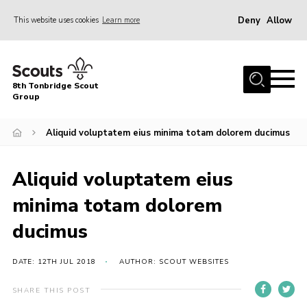
Deny
Allow
This website uses cookies
Learn more
Menu
Home
8th Tonbridge Scout
About Us
Group
Join
Aliquid voluptatem eius minima totam dolorem ducimus
News
Events
Aliquid voluptatem eius
Gallery
minima totam dolorem
Activities & Hut
ducimus
8th Tonbridge Scouting Awards
DATE: 12TH JUL 2018
AUTHOR: SCOUT WEBSITES
Contact
SHARE THIS POST
Cookies